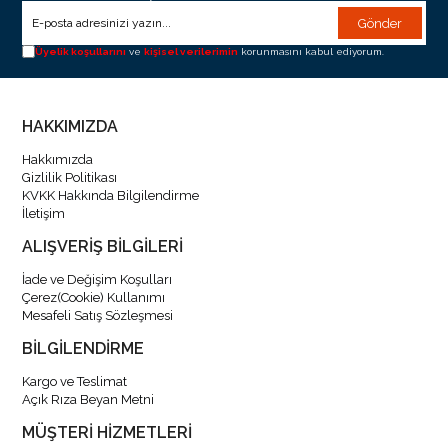
Gönder
Üyelik koşullarını
ve
kişisel verilerimin
korunmasını kabul ediyorum.
HAKKIMIZDA
Hakkımızda
Gizlilik Politikası
KVKK Hakkında Bilgilendirme
İletişim
ALIŞVERİŞ BİLGİLERİ
İade ve Değişim Koşulları
Çerez(Cookie) Kullanımı
Mesafeli Satış Sözleşmesi
BİLGİLENDİRME
Kargo ve Teslimat
Açık Rıza Beyan Metni
MÜŞTERİ HİZMETLERİ