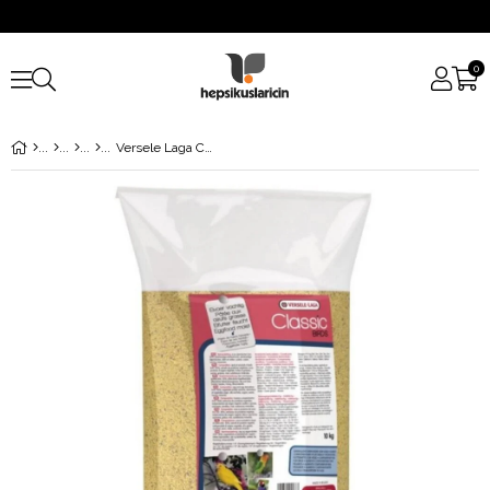
0
Versele Laga Classic Klasik Nemli Ballı Yumurta Maması 1 Kg.