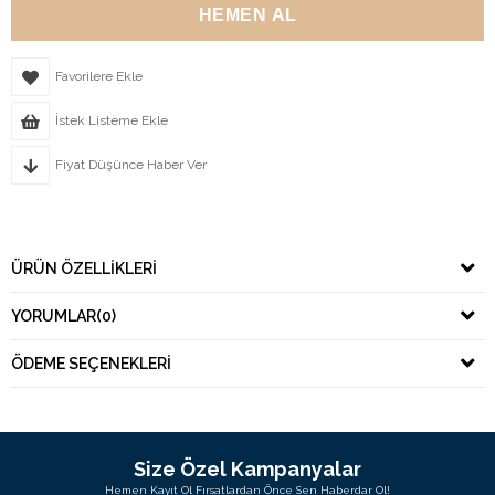
Favorilere Ekle
İstek Listeme Ekle
Fiyat Düşünce Haber Ver
ÜRÜN ÖZELLIKLERI
YORUMLAR
(0)
ÖDEME SEÇENEKLERI
Size Özel Kampanyalar
Hemen Kayıt Ol Fırsatlardan Önce Sen Haberdar Ol!