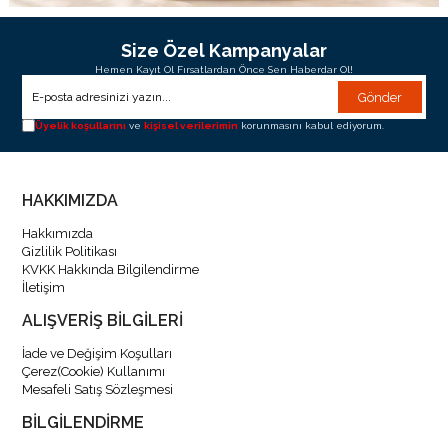
Size Özel Kampanyalar
Hemen Kayıt Ol Fırsatlardan Önce Sen Haberdar Ol!
Gönder
Üyelik koşullarını
ve
kişisel verilerimin
korunmasını kabul ediyorum.
HAKKIMIZDA
Hakkımızda
Gizlilik Politikası
KVKK Hakkında Bilgilendirme
İletişim
ALIŞVERİŞ BİLGİLERİ
İade ve Değişim Koşulları
Çerez(Cookie) Kullanımı
Mesafeli Satış Sözleşmesi
BİLGİLENDİRME