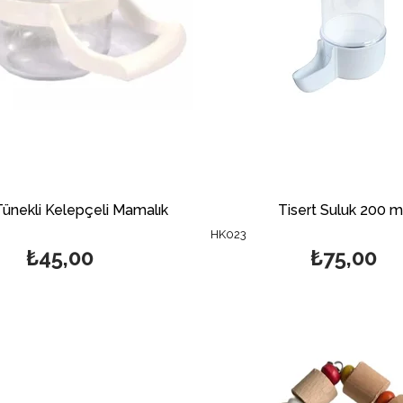
Tünekli Kelepçeli Mamalık
Tisert Suluk 200 ml
HK023
₺45,00
₺75,00