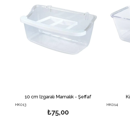
10 cm Izgaralı Mamalık - Şeffaf
K
HK013
HK014
₺75,00