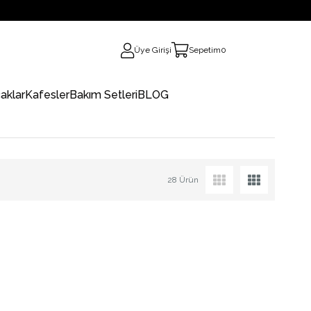
Üye Girişi
Sepetim
0
aklar
Kafesler
Bakım Setleri
BLOG
28 Ürün