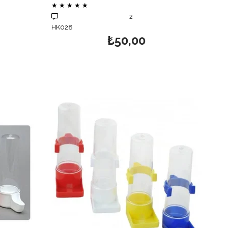
★
★
★
★
★
2
HK028
₺50,00