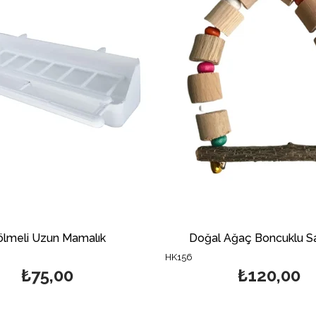
ölmeli Uzun Mamalık
Doğal Ağaç Boncuklu Sa
HK156
₺75,00
₺120,00