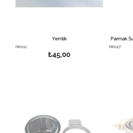
Yemlik
Parmak Su
HK011
HK027
₺45,00