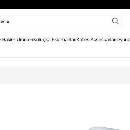
e Bakım Ürünleri
Kuluçka Ekipmanları
Kafes Aksesuarları
Oyunc