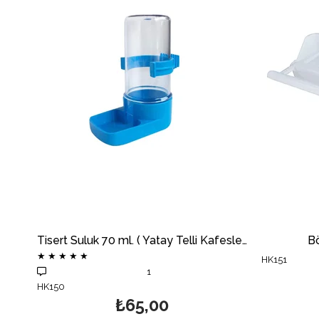
Tisert Suluk 70 ml. ( Yatay Telli Kafesler İçin)
B
★
★
★
★
★
HK151
1
HK150
₺65,00