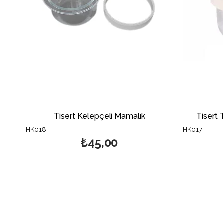
Tisert Kelepçeli Mamalık
Tisert 
HK018
HK017
₺45,00