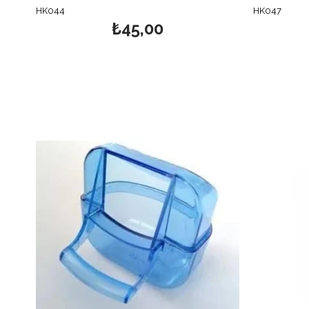
HK044
HK047
₺45,00