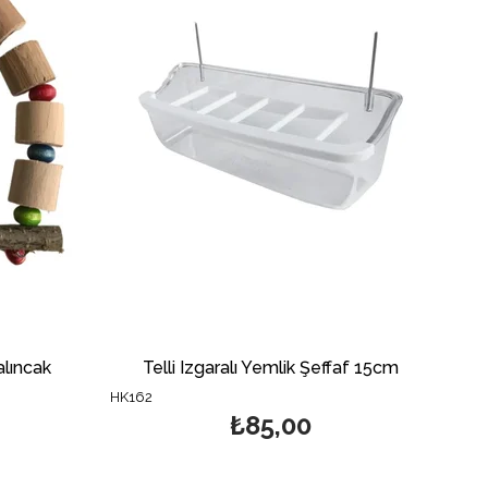
lıncak
Telli Izgaralı Yemlik Şeffaf 15cm
HK162
₺85,00