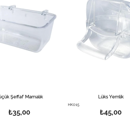
üçük Şeffaf Mamalık
Lüks Yemlik
HK015
₺35,00
₺45,00