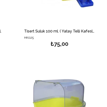
.
Tisert Suluk 100 ml. ( Yatay Telli Kafesler İçin)
HK025
₺75,00