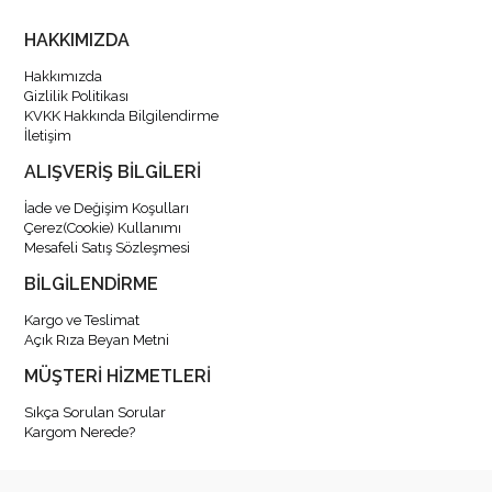
HAKKIMIZDA
Hakkımızda
Gizlilik Politikası
KVKK Hakkında Bilgilendirme
İletişim
ALIŞVERİŞ BİLGİLERİ
İade ve Değişim Koşulları
Çerez(Cookie) Kullanımı
Mesafeli Satış Sözleşmesi
BİLGİLENDİRME
Kargo ve Teslimat
Açık Rıza Beyan Metni
MÜŞTERİ HİZMETLERİ
Sıkça Sorulan Sorular
Kargom Nerede?