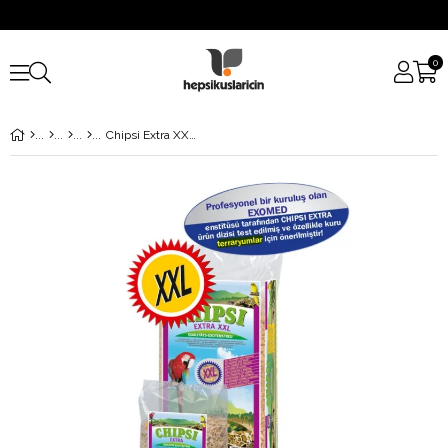
0
Chipsi Extra XXL Taban ve Folluk Malzemesi 1 Kg.